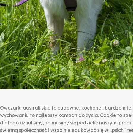
Owczarki australijskie to cudowne, kochane i bardzo intel
wychowaniu to najlepszy kompan do życia. Cookie to spełn
dlatego uznaliśmy, że musimy się podzielić naszymi pr
świetną społeczność i wspólnie edukować się w „psich” te