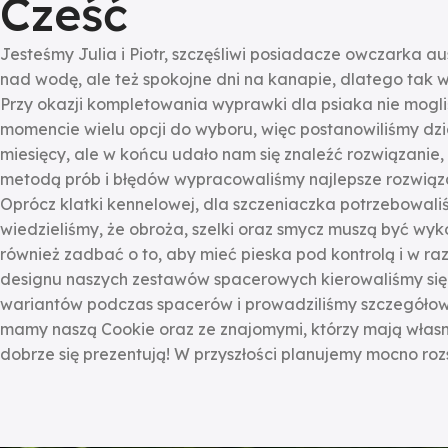
Cześć
Jesteśmy Julia i Piotr, szczęśliwi posiadacze owczarka au
nad wodę, ale też spokojne dni na kanapie, dlatego tak
Przy okazji kompletowania wyprawki dla psiaka nie mogl
momencie wielu opcji do wyboru, więc postanowiliśmy dzi
miesięcy, ale w końcu udało nam się znaleźć rozwiązanie, 
metodą prób i błędów wypracowaliśmy najlepsze rozwiąza
Oprócz klatki kennelowej, dla szczeniaczka potrzebowaliś
wiedzieliśmy, że obroża, szelki oraz smycz muszą być wy
również zadbać o to, aby mieć pieska pod kontrolą i w ra
designu naszych zestawów spacerowych kierowaliśmy się 
wariantów podczas spacerów i prowadziliśmy szczegółowe 
mamy naszą Cookie oraz ze znajomymi, którzy mają własne 
dobrze się prezentują! W przyszłości planujemy mocno ro