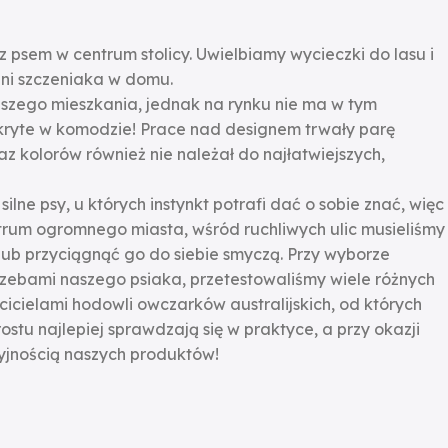
 psem w centrum stolicy. Uwielbiamy wycieczki do lasu i
dni szczeniaka w domu.
aszego mieszkania, jednak na rynku nie ma w tym
 ukryte w komodzie! Prace nad designem trwały parę
z kolorów również nie należał do najłatwiejszych,
ne psy, u których instynkt potrafi dać o sobie znać, więc
ntrum ogromnego miasta, wśród ruchliwych ulic musieliśmy
 lub przyciągnąć go do siebie smyczą. Przy wyborze
zebami naszego psiaka, przetestowaliśmy wiele różnych
icielami hodowli owczarków australijskich, od których
tu najlepiej sprawdzają się w praktyce, a przy okazji
cyjnością naszych produktów!