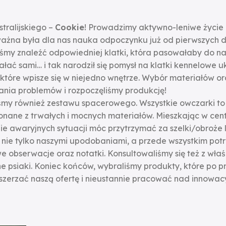
stralijskiego –
Cookie
! Prowadzimy aktywno-leniwe życie z
 ważna była dla nas nauka odpoczynku już od pierwszych 
iśmy znaleźć odpowiedniej klatki, która pasowałaby do n
ałać sami… i tak narodził się pomysł na klatki kennelowe
które wpisze się w niejedno wnętrze. Wybór materiałów ora
nia problemów i rozpoczęliśmy produkcję!
my również zestawu spacerowego. Wszystkie owczarki to sil
konane z trwałych i mocnych materiałów. Mieszkając w ce
zie awaryjnych sytuacji móc przytrzymać za szelki/obroże
nie tylko naszymi upodobaniami, a przede wszystkim potr
obserwacje oraz notatki. Konsultowaliśmy się też z właśc
psiaki. Koniec końców, wybraliśmy produkty, które po pros
zszerzać naszą ofertę i nieustannie pracować nad innowa