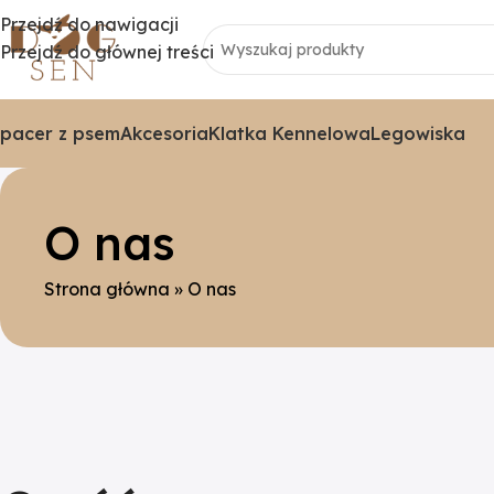
Przejdź do nawigacji
Przejdź do głównej treści
pacer z psem
Akcesoria
Klatka Kennelowa
Legowiska
O nas
Strona główna
»
O nas