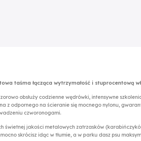
towa taśma łącząca wytrzymałość i stuprocentową w
zorowo obsłuży codzienne wędrówki, intensywne szkolenia
ana z odpornego na ścieranie się mocnego nylonu, gwaran
owadzeniu czworonogami.
ch świetnej jakości metalowych zatrzasków (karabińczyków
ą, mocno skrócisz idąc w tłumie, a w parku dasz psu maks