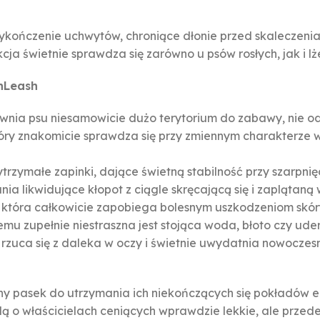
kończenie uchwytów, chroniące dłonie przed skaleczeniam
a świetnie sprawdza się zarówno u psów rosłych, jak i lże
nLeash
nia psu niesamowicie dużo terytorium do zabawy, nie od
ry znakomicie sprawdza się przy zmiennym charakterze w
rzymałe zapinki, dające świetną stabilność przy szarpni
nia likwidujące kłopot z ciągle skręcającą się i zaplątaną
 która całkowicie zapobiega bolesnym uszkodzeniom skóry
emu zupełnie niestraszna jest stojąca woda, błoto czy ude
rzuca się z daleka w oczy i świetnie uwydatnia nowoczes
y pasek do utrzymania ich niekończących się pokładów e
ą o właścicielach ceniących wprawdzie lekkie, ale przede