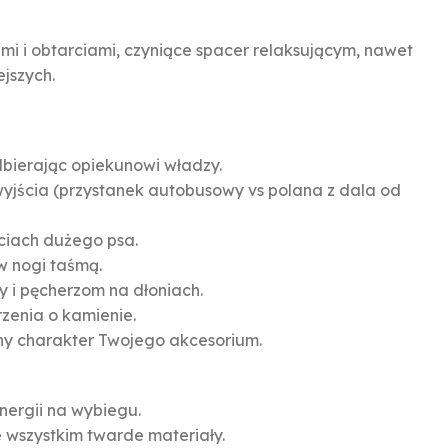
i i obtarciami, czyniące spacer relaksującym, nawet
jszych.
bierając opiekunowi władzy.
yjścia (przystanek autobusowy vs polana z dala od
ęciach dużego psa.
 w nogi taśmą.
 i pęcherzom na dłoniach.
rzenia o kamienie.
ny charakter Twojego akcesorium.
nergii na wybiegu.
 wszystkim twarde materiały.