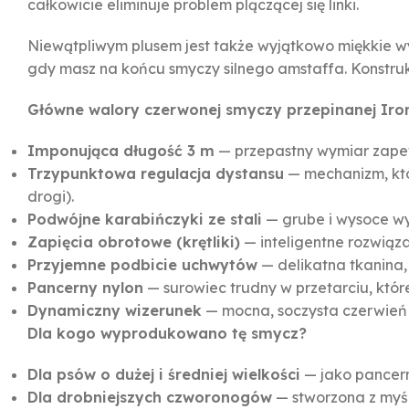
całkowicie eliminuje problem plączącej się linki.
Niewątpliwym plusem jest także wyjątkowo miękkie wy
gdy masz na końcu smyczy silnego amstaffa. Konstrukcj
Główne walory czerwonej smyczy przepinanej Iro
Imponująca długość 3 m
— przepastny wymiar zapew
Trzypunktowa regulacja dystansu
— mechanizm, któ
drogi).
Podwójne karabińczyki ze stali
— grube i wysoce wyt
Zapięcia obrotowe (krętliki)
— inteligentne rozwiąza
Przyjemne podbicie uchwytów
— delikatna tkanina,
Pancerny nylon
— surowiec trudny w przetarciu, któr
Dynamiczny wizerunek
— mocna, soczysta czerwień 
Dla kogo wyprodukowano tę smycz?
Dla psów o dużej i średniej wielkości
— jako pancern
Dla drobniejszych czworonogów
— stworzona z myśl