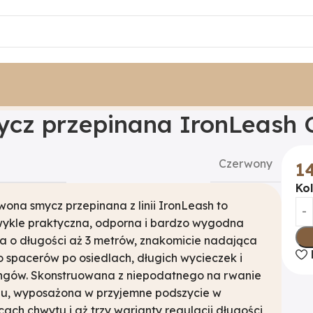
przepinana IronLeash Czerwony
cz przepinana IronLeash
Czerwony
1
Ko
ona smycz przepinana z linii IronLeash to
wykle praktyczna, odporna i bardzo wygodna
a o długości aż 3 metrów, znakomicie nadająca
o spacerów po osiedlach, długich wycieczek i
ingów. Skonstruowana z niepodatnego na rwanie
nu, wyposażona w przyjemne podszycie w
cach chwytu i aż trzy warianty regulacji długości,