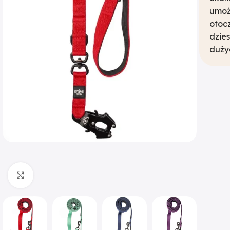
umoż
otoc
dzie
duży
Kliknij aby powiększyć