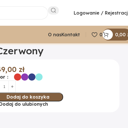
Logowanie / Rejestrac
O nas
Kontakt
0
0,00
 Czerwony
49,00
zł
lor
Dodaj do koszyka
Dodaj do ulubionych